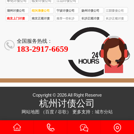
奉化讨债公司
临安讨债公司
江山讨债公司
湖州讨债公司
绍兴清债公司
宁波讨债公司
扬州讨债公司
江阴要债公司
南京上门讨债
南京正规讨债
推荐一些长沙
长沙正规讨债
长沙正规讨债
服务
公司
口碑较好的正
公司的收费标
公司收费一般
规讨债公司
准受哪些因素
比非正规公司
影响？
高多少？
全国服务热线：
183-2917-6659
Copyright © 2026 All Right Reserve
杭州讨债公司
网站地图
（
百度
/
谷歌
）
更多支持：
城市分站