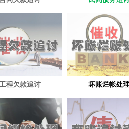
工程欠款追讨
坏账烂帐处