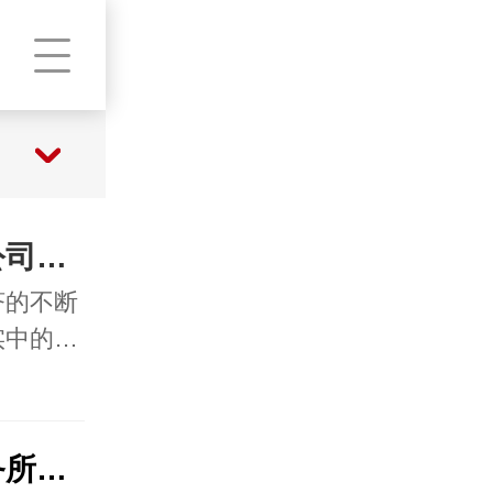
都是怎么要账呢？催收公司如何挑选呢？
济的不断
实中的…
分析讨债公司与律师事务所的区别和选择方式是什么？