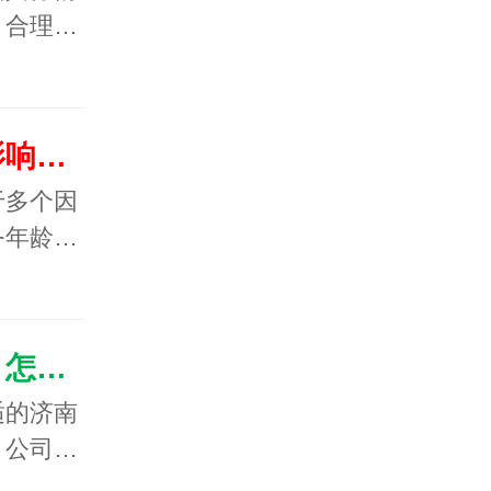
，合理…
讨债收费标准是什么？影响费用的主要因素
于多个因
务年龄…
怎么才能够成功要债呢？怎么选择要债公司呢？
适的济南
，公司…