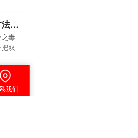
对付老赖的最毒的要债方法是什么？
段之毒
一把双
系我们
成功讨债六招！讨债公司如何对付老赖
南讨债公
，确保…