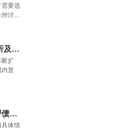
常需要选
台州讨…
对2025年的市场前景分析及如何提高催债效率
不断扩
围内普
一般多长时间能够成功帮债权人要账回款？
因具体情