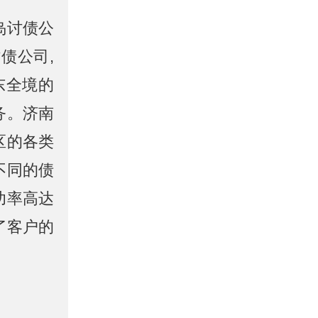
岛讨债公
债公司,
东全境的
务。济南
区的各类
不同的债
功率高达
了客户的