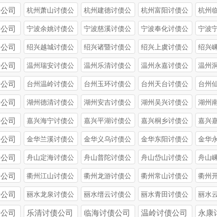
债公司
杭州萧山讨债公
杭州建德讨债公
杭州富阳讨债公
杭州
司
司
司
司
债公司
宁波余姚讨债公
宁波慈溪讨债公
宁波奉化讨债公
宁波
司
司
司
司
债公司
绍兴越城讨债公
绍兴诸暨讨债公
绍兴上虞讨债公
绍兴
司
司
司
司
债公司
温州瑞安讨债公
温州乐清讨债公
温州永嘉讨债公
温州
司
司
司
司
债公司
台州温岭讨债公
台州玉环讨债公
台州天台讨债公
台州
司
司
司
司
债公司
湖州德清讨债公
湖州安吉讨债公
湖州吴兴讨债公
湖州
司
司
司
司
债公司
嘉兴海宁讨债公
嘉兴平湖讨债公
嘉兴桐乡讨债公
嘉兴
司
司
司
司
债公司
金华兰溪讨债公
金华义乌讨债公
金华东阳讨债公
金华
司
司
司
司
债公司
舟山定海讨债公
舟山普陀讨债公
舟山岱山讨债公
舟山
司
司
司
司
债公司
衢州江山讨债公
衢州龙游讨债公
衢州常山讨债公
衢州
司
司
司
司
债公司
丽水龙泉讨债公
丽水缙云讨债公
丽水青田讨债公
丽水
司
司
司
司
债公司
乐清讨债公司
临海讨债公司
温岭讨债公司
永康