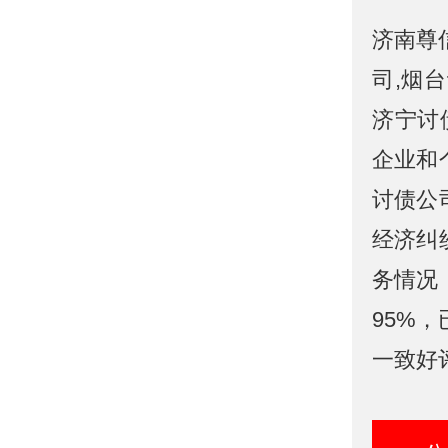
济南尊
司,烟
济宁讨
企业和
讨债公
经济纠
务情况
95%
一致好