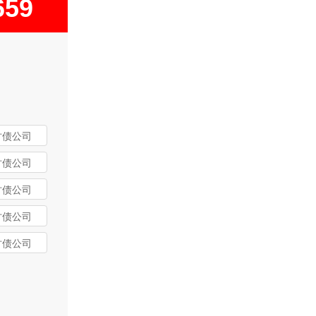
59
讨债公司
讨债公司
讨债公司
讨债公司
讨债公司