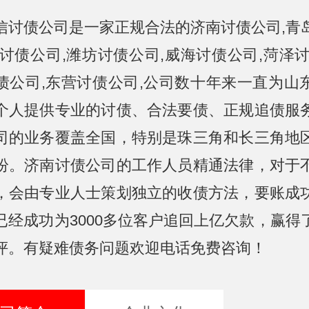
信讨债公司是一家正规合法的济南讨债公司,青
台讨债公司,潍坊讨债公司,威海讨债公司,菏泽讨
债公司,东营讨债公司,公司数十年来一直为山
个人提供专业的讨债、合法要债、正规追债服
司的业务覆盖全国，特别是珠三角和长三角地
纷。济南讨债公司的工作人员精通法律，对于
，会由专业人士策划独立的收债方法，要账成
，已经成功为3000多位客户追回上亿欠款，赢得
评。有疑难债务问题欢迎电话免费咨询！