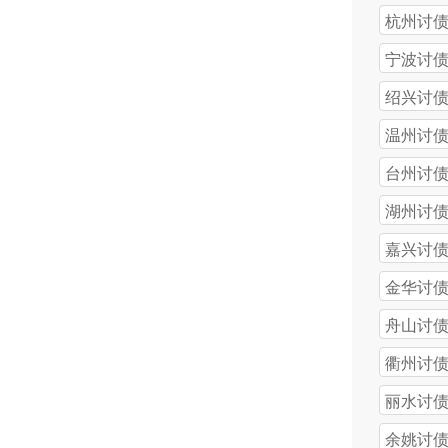
杭州讨
宁波讨
绍兴讨
温州讨
台州讨
湖州讨
嘉兴讨
金华讨
舟山讨
衢州讨
丽水讨
余姚讨