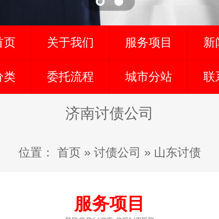
首页
关于我们
服务项目
新
分类
委托流程
城市分站
联
济南讨债公司
位置：
首页
»
讨债公司
»
山东讨债
服务项目