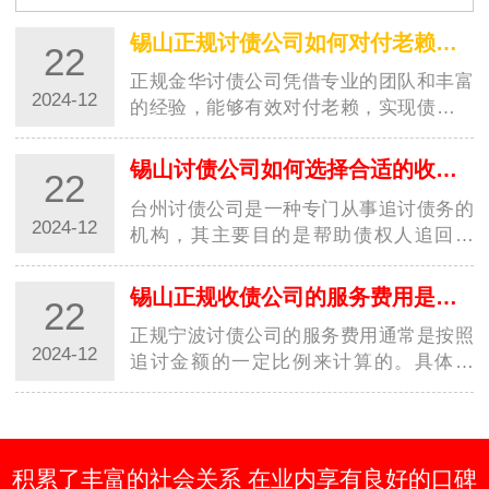
选择不仅仅是为了解决眼前的经济问题，更是为了维
护商业环境的稳定与良好运作。随着商业交易的增加
锡山正规讨债公司如何对付老赖？都有哪些高招？
22
和…
正规金华讨债公司凭借专业的团队和丰富
2024-12
的经验，能够有效对付老赖，实现债务追
讨的目标。这些高招的运用，让讨债行业
更加规范，并为债权人提供了更好的保
锡山讨债公司如何选择合适的收费方式？
22
障。随着社会经济的发展，讨债行业也越
台州讨债公司是一种专门从事追讨债务的
来越受到…
2024-12
机构，其主要目的是帮助债权人追回欠
款。在选择收费方式时，台州讨债公司需
要考虑多种因素，以确保能够满足客户的
锡山正规收债公司的服务费用是如何计算的？
22
需求并获得合理的收益。以下是一些常见
正规宁波讨债公司的服务费用通常是按照
的收费方…
2024-12
追讨金额的一定比例来计算的。具体来
说，服务费用通常由以下几个方面组成：
追讨费率：这是正规宁波讨债公司收取的
主要费用，通常是按照追讨金额的固定比
例来计算…
积累了丰富的社会关系 在业内享有良好的口碑