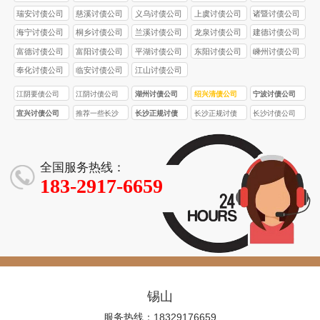
瑞安讨债公司
慈溪讨债公司
义乌讨债公司
上虞讨债公司
诸暨讨债公司
海宁讨债公司
桐乡讨债公司
兰溪讨债公司
龙泉讨债公司
建德讨债公司
富德讨债公司
富阳讨债公司
平湖讨债公司
东阳讨债公司
嵊州讨债公司
奉化讨债公司
临安讨债公司
江山讨债公司
江阴要债公司
江阴讨债公司
湖州讨债公司
绍兴清债公司
宁波讨债公司
宜兴讨债公司
推荐一些长沙
长沙正规讨债
长沙正规讨债
长沙讨债公司
口碑较好的正
公司的收费标
公司收费一般
的收费标准是
规讨债公司
准受哪些因素
比非正规公司
怎样的？
影响？
高多少？
全国服务热线：
183-2917-6659
锡山
服务热线：18329176659