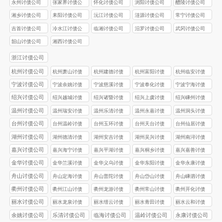
永州讨债公司
张家界讨债公
怀化讨债公司
浏阳讨债公司
醴陵讨债公司
司
湘乡讨债公司
耒阳讨债公司
沅江讨债公司
涟源讨债公司
常宁讨债公司
吉首讨债公司
冷水江讨债公
临湘讨债公司
汨罗讨债公司
武冈讨债公司
司
韶山讨债公司
湘西讨债公司
浙江讨债公司
杭州讨债公司
杭州萧山讨债
杭州建德讨债
杭州富阳讨债
杭州临安讨债
公司
公司
公司
公司
宁波讨债公司
宁波余姚讨债
宁波慈溪讨债
宁波奉化讨债
宁波宁海讨债
公司
公司
公司
公司
绍兴讨债公司
绍兴越城讨债
绍兴诸暨讨债
绍兴上虞讨债
绍兴嵊州讨债
公司
公司
公司
公司
温州讨债公司
温州瑞安讨债
温州乐清讨债
温州永嘉讨债
温州洞头讨债
公司
公司
公司
公司
台州讨债公司
台州温岭讨债
台州玉环讨债
台州天台讨债
台州仙居讨债
公司
公司
公司
公司
湖州讨债公司
湖州德清讨债
湖州安吉讨债
湖州吴兴讨债
湖州南浔讨债
公司
公司
公司
公司
嘉兴讨债公司
嘉兴海宁讨债
嘉兴平湖讨债
嘉兴桐乡讨债
嘉兴嘉善讨债
公司
公司
公司
公司
金华讨债公司
金华兰溪讨债
金华义乌讨债
金华东阳讨债
金华永康讨债
公司
公司
公司
公司
舟山讨债公司
舟山定海讨债
舟山普陀讨债
舟山岱山讨债
舟山嵊泗讨债
公司
公司
公司
公司
衢州讨债公司
衢州江山讨债
衢州龙游讨债
衢州常山讨债
衢州开化讨债
公司
公司
公司
公司
丽水讨债公司
丽水龙泉讨债
丽水缙云讨债
丽水青田讨债
丽水云和讨债
公司
公司
公司
公司
余姚讨债公司
乐清讨债公司
临海讨债公司
温岭讨债公司
永康讨债公司