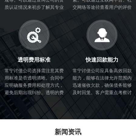
质认证情况来初步了解其专业
交网络等途径查看用户的评价
性和合法性。
和体验，从而判断讨债公司的
服务质量。
透明费用标准
快速回款能力
常宁讨债公司选择需注意其费
常宁讨债公司应具备高效回款
用标准是否透明清晰。合同中
能力，能够在法律允许范围内
应明确服务费用和处理方式，
迅速催收欠款，确保债务能够
避免后期出现纠纷。透明的费
及时回笼。客户需重点考察讨
用标准也体现了讨债公司的诚
债公司的催收流程和效率。
信度。
新闻资讯