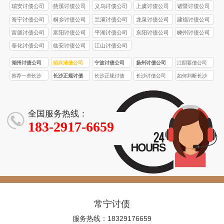
瑞安讨债公司
慈溪讨债公司
义乌讨债公司
上虞讨债公司
诸暨讨债公司
海宁讨债公司
桐乡讨债公司
兰溪讨债公司
龙泉讨债公司
建德讨债公司
富德讨债公司
富阳讨债公司
平湖讨债公司
东阳讨债公司
嵊州讨债公司
奉化讨债公司
临安讨债公司
江山讨债公司
湖州讨债公司
绍兴清债公司
宁波讨债公司
扬州讨债公司
江阴要债公司
推荐一些长沙
长沙正规讨债
长沙正规讨债
长沙讨债公司
如何判断长沙
口碑较好的正
公司的收费标
公司收费一般
的收费标准是
讨债公司收费
规讨债公司
准受哪些因素
比非正规公司
怎样的？
是否合理？
影响？
高多少？
全国服务热线：
183-2917-6659
常宁讨债
服务热线：18329176659