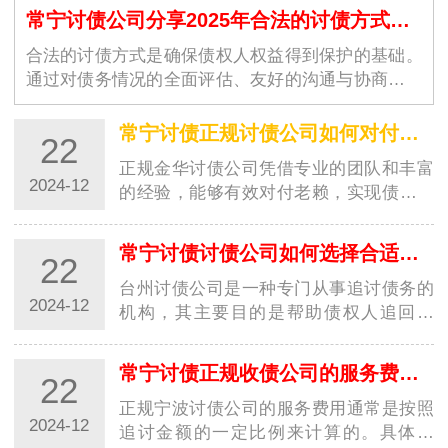
常宁讨债公司分享2025年合法的讨债方式有哪些？
合法的讨债方式是确保债权人权益得到保护的基础。
通过对债务情况的全面评估、友好的沟通与协商、制
定合理的还款计划、运用必…
常宁讨债正规讨债公司如何对付老赖？都有哪些高招？
22
正规金华讨债公司凭借专业的团队和丰富
2024-12
的经验，能够有效对付老赖，实现债务追
讨的目标。这些高招的运用，让讨债行业
更加规范…
常宁讨债讨债公司如何选择合适的收费方式？
22
台州讨债公司是一种专门从事追讨债务的
2024-12
机构，其主要目的是帮助债权人追回欠
款。在选择收费方式时，台州讨债公司需
要考虑多种…
常宁讨债正规收债公司的服务费用是如何计算的？
22
正规宁波讨债公司的服务费用通常是按照
2024-12
追讨金额的一定比例来计算的。具体来