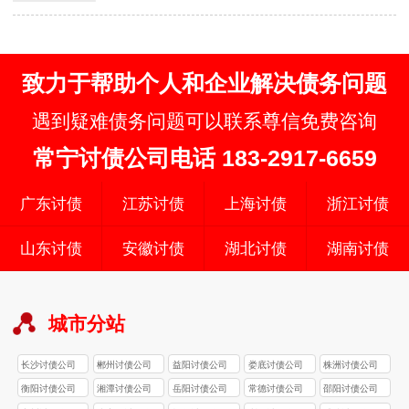
说，服务费用通常由以下几个方面组成：
追讨费率：…
致力于帮助个人和企业解决债务问题
遇到疑难债务问题可以联系尊信免费咨询
常宁讨债公司电话 183-2917-6659
广东讨债
江苏讨债
上海讨债
浙江讨债
山东讨债
安徽讨债
湖北讨债
湖南讨债
城市分站
长沙讨债公司
郴州讨债公司
益阳讨债公司
娄底讨债公司
株洲讨债公司
衡阳讨债公司
湘潭讨债公司
岳阳讨债公司
常德讨债公司
邵阳讨债公司